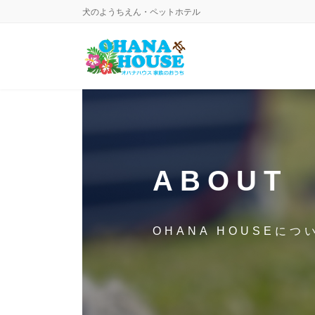
コ
ナ
犬のようちえん・ペットホテル
ン
ビ
テ
ゲ
ン
ー
ツ
シ
へ
ョ
ス
ン
キ
に
ッ
移
プ
動
ABOUT
OHANA HOUSEにつ