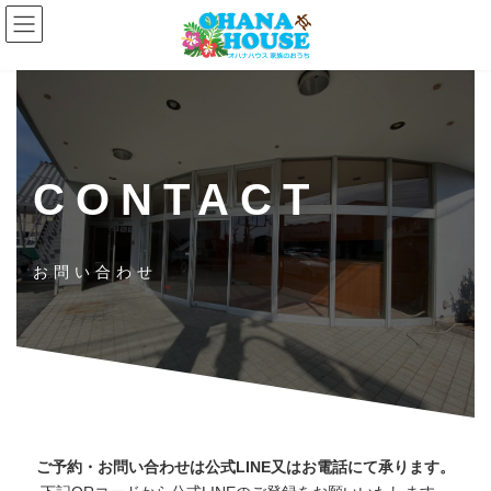
コ
ナ
ン
ビ
テ
ゲ
ン
ー
ツ
シ
へ
ョ
ス
ン
キ
に
ッ
移
CONTACT
プ
動
お問い合わせ
ご予約・お問い合わせは公式LINE又はお電話にて承ります。