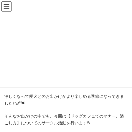
コ
ナ
ン
ビ
テ
ゲ
ン
ー
ツ
シ
へ
ョ
ス
ン
【第1回 佐藤】カフェマナー
キ
に
ッ
移
プ
動
HOME
サークル
【第1回 佐藤】カフェマナー
いつもOHANAHOUSEをご利用いただきありがとうございます🐶
♡
涼しくなって愛犬とのお出かけがより楽しめる季節になってきま
したね🍂🌟
そんなお出かけの中でも、今回は【ドッグカフェでのマナー、過
ごし方】についてのサークル活動を行います☕