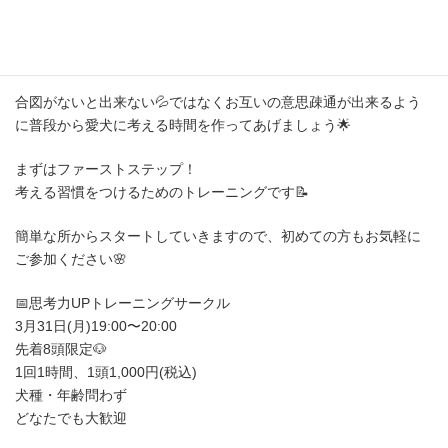
愛犬が自分で行動を選択できるようになると、たくさんのメリッ
トが生まれます🔦
合図がないと出来ない💦ではなくお互いの意思疎通が出来るよう
に普段から愛犬に考える時間を作ってあげましょう🌟
まずはファーストステップ！
考える習慣をつけるためのトレーニングです📝
簡単な所からスタートしていきますので、初めての方もお気軽に
ご参加ください🌸
📅思考力UPトレーニングサークル
3月31日(月)19:00〜20:00
先着8頭限定🐶
1回1時間、1頭1,000円(税込)
犬種・年齢問わず
どなたでも大歓迎