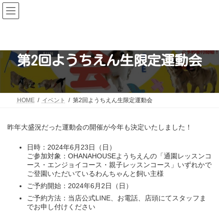
コ
ナ
ン
ビ
テ
ゲ
ン
ー
ツ
シ
へ
ョ
ス
ン
第2回ようちえん生限定運動会
キ
に
ッ
移
プ
動
HOME
イベント
第2回ようちえん生限定運動会
昨年大盛況だった運動会の開催が今年も決定いたしました！
日時：2024年6月23日（日）
ご参加対象：OHANAHOUSEようちえんの「通園レッスンコ
ース・エンジョイコース・親子レッスンコース」いずれかで
ご登園いただいているわんちゃんと飼い主様
ご予約開始：2024年6月2日（日）
ご予約方法：当店公式LINE、お電話、店頭にてスタッフま
でお申し付けください